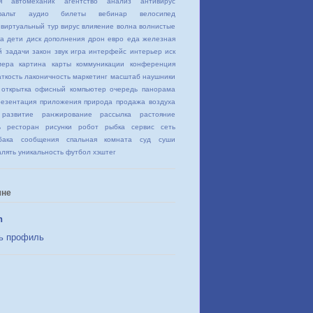
я
автомеханик
агентство
анализ
антивирус
альт
аудио
билеты
вебинар
велосипед
виртуальный тур
вирус
влияение
волна
волнистые
ка
дети
диск
дополнения
дрон
евро
еда
железная
й
задачи
закон
звук
игра
интерфейс
интерьер
иск
мера
картина
карты
коммуникации
конференция
аткость
лаконичность
маркетинг
масштаб
наушники
открытка
офисный компьютер
очередь
панорама
резентация
приложения
природа
продажа воздуха
развитие
ранжирование
рассылка
растояние
ь
ресторан
рисунки
робот
рыбка
сервис
сеть
бака
сообщения
спальная комната
суд
суши
алять
уникальность
футбол
хэштег
мне
n
ь профиль