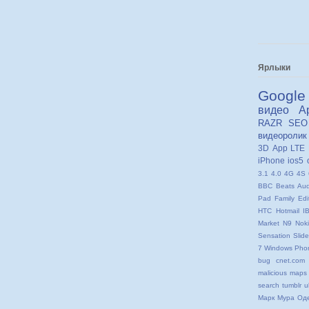
Ярлыки
Google
видео
A
RAZR
SEO
видеоролик
3D
App
LTE
iPhone
ios5
3.1
4.0
4G
4S
BBC
Beats Aud
Pad
Family Edi
HTC
Hotmail
I
Market
N9
Nok
Sensation
Slide
7
Windows Pho
bug
cnet.com
malicious
maps
search
tumblr
u
Марк
Мура
Од