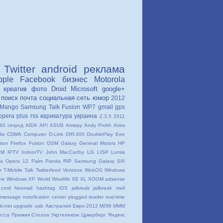
Twitter
android
реклама
pple
Facebook
бизнес
Motorola
креатив
фото
Droid
Microsoft
google+
поиск
почта
социальная сеть
юмор
2012
Mango
Samsung
Talk Fusion
WP7
gmail
gps
opera
plus
rss
карикатура
украина
2.3.5
2011
60 секунд
AIDA
API
ASUS
Amway
Andy Prokh
Avira
io
CDMA
Computer
D-Link
DIR-300
DoublePlay
Eee
tion
Firefox
Fusion
GSM
Galaxy
General Motors
HP
BM
IPTV
IndoorTV
John MacCarthy
LG
LISP
Lumia
ia
Opera 12
Palm
Panda
RIP
Samsung Galaxy SIII
r
T-Mobile
Talk
Twitterfeed
Verizone
WebOS
Windows
ne
Windows XP
World
WowWe
XE
XL
XOOM
adsense
cord
freemail
hashtag
iOS
jaibreak
jailbreak
mail
message
notofication center
plugged
reader
real-time
kr.net
upgrade
usb
Австралия
Евро-2012
МЛМ
МММ
есса
Премия Стелла
Укртелеком
Цукерберг
Яндекс