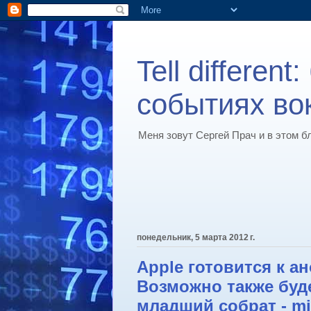
Tell differen
событиях вок
Меня зовут Сергей Прач и в этом б
понедельник, 5 марта 2012 г.
Apple готовится к ан
Возможно также буд
младший собрат - mi