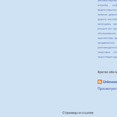
автомастерска
апгрейд
асф
видеооткрытка
попугаи
девоч
дорога
жестки
календарь
ка
концепт
кот
кр
обслуживание
перспектива
п
продвижение
рекламодател
смартфон
со
трансляция
уд
Кратко обо 
Unknow
Просмотрет
Страницы и ссылки